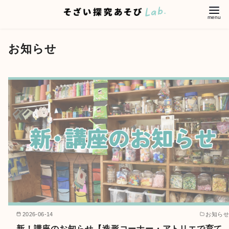
コ
お知らせ
ン
テ
ン
ツ
へ
移
動
2026-06-14
お知らせ
新！講座のお知らせ【造形コーナー・アトリエで育て