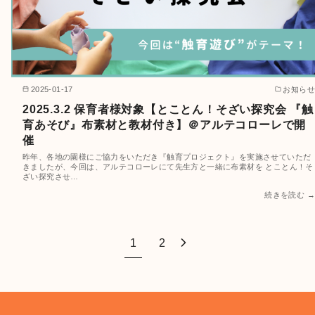
2025-01-17
お知らせ
2025.3.2 保育者様対象【とことん！そざい探究会 『触
育あそび』布素材と教材付き】＠アルテコローレで開
催
昨年、各地の園様にご協力をいただき『触育プロジェクト』を実施させていただ
きましたが、今回は、アルテコローレにて先生方と一緒に布素材を とことん！そ
ざい探究させ…
続きを読む →
1
2