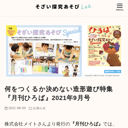
コ
ン
テ
ン
ツ
へ
移
動
何をつくるか決めない造形遊び特集
『月刊ひろば』2021年9月号
2021-08-05
お知らせ
株式会社メイトさんより発行の
『月刊ひろば』
では、