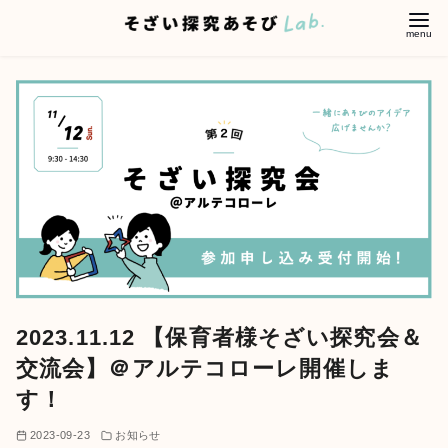
コ
ン
テ
ン
ツ
へ
移
動
2023.11.12 【保育者様そざい探究会＆
交流会】＠アルテコローレ開催しま
す！
2023-09-23
お知らせ