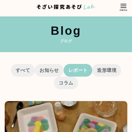
コ
Blog
ン
テ
ン
ツ
へ
移
すべて
お知らせ
レポート
造形環境
動
コラム