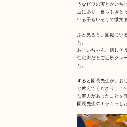
うなビワの実とかいち
近にあり、自らもぎと
いる子もいそうで微笑
ふと見ると、園庭にい
た。
おじいちゃん、嬉しそ
住宅街だとご近所クレ
た。
すると園長先生が、お
と教えてくださり、こ
な努力があったことを
園長先生のキラキラし