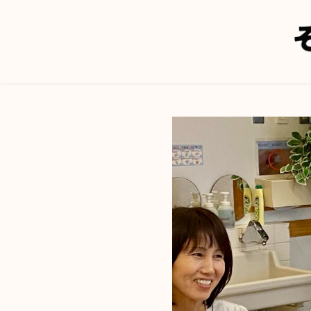
コ
ン
テ
ン
ツ
へ
移
動