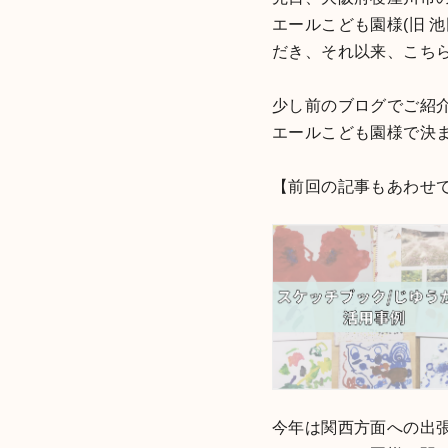
エールこども園様(旧 
だき、それ以来、こち
少し前のブログでご紹
エールこども園様で決
【前回の記事もあわせ
今年は関西方面への出